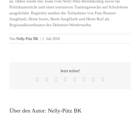
an. Dabei wurde das Team vom Nelly-Pütz-Berufskolleg zuvor im
Politikunterricht und einer intensiven Trainingswoche auf Schulebene
ausgebildet. Begleitet wurden die Teilnehmer von Frau Benner-
Jungbluth, Herrn Joeris, Herrn Jungbluth und Herrn Reil als
Regionalkoordinator des Debattier-Wettbewerbs.
Von
Nelly-Pütz BK
|
1. Juli 2018
Jetzt teilen!
Facebook
X
Reddit
LinkedIn
Tumblr
Pinterest
Vk
E-
Mail
Über den Autor:
Nelly-Pütz BK