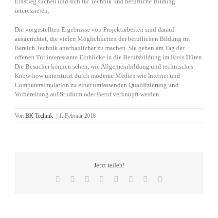
Einstieg suchen und sich für Technik und berufliche Bildung
interessieren.
Die vorgestellten Ergebnisse von Projektarbeiten sind darauf
ausgerichtet, die vielen Möglichkeiten der beruflichen Bildung im
Bereich Technik anschaulicher zu machen. Sie geben am Tag der
offenen Tür interessante Einblicke in die Berufsbildung im Kreis Düren.
Die Besucher können sehen, wie Allgemeinbildung und technisches
Know-how unterstützt durch moderne Medien wie Internet und
Computersimulation zu einer umfassenden Qualifizierung und
Vorbereitung auf Studium oder Beruf verknüpft werden.
Von
BK Technik
|
1. Februar 2018
Jetzt teilen!
Facebook
X
Reddit
LinkedIn
Tumblr
Pinterest
Vk
E-
Mail