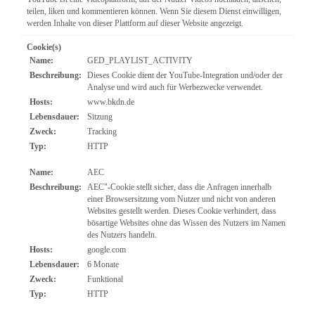
teilen, liken und kommentieren können. Wenn Sie diesem Dienst einwilligen,
werden Inhalte von dieser Plattform auf dieser Website angezeigt.
Cookie(s)
Name:
GED_PLAYLIST_ACTIVITY
Beschreibung:
Dieses Cookie dient der YouTube-Integration und/oder der
Analyse und wird auch für Werbezwecke verwendet.
Hosts:
www.bkdn.de
Lebensdauer:
Sitzung
Zweck:
Tracking
Typ:
HTTP
Name:
AEC
Beschreibung:
AEC"-Cookie stellt sicher, dass die Anfragen innerhalb
einer Browsersitzung vom Nutzer und nicht von anderen
Websites gestellt werden. Dieses Cookie verhindert, dass
bösartige Websites ohne das Wissen des Nutzers im Namen
des Nutzers handeln.
Hosts:
google.com
Lebensdauer:
6 Monate
Zweck:
Funktional
Typ:
HTTP