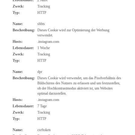
Zweck:
Tracking
Typ:
HTTP
Name:
shbts
Beschreibung:
Dieses Cookie wird zur Optimierung der Werbung
verwendet.
Hosts:
.instagram.com
Lebensdauer:
1 Woche
Zweck:
Tracking
Typ:
HTTP
Name:
dpr
Beschreibung:
Dieses Cookie wird verwendet, um das Pixelverhältnis des
Bildschirms des Nutzers zu erfassen und um festzustellen,
ob der Hochkontrastmodus aktiviert ist, um Websites
optimal darzustellen.
Hosts:
.instagram.com
Lebensdauer:
7 Tage
Zweck:
Tracking
Typ:
HTTP
Name:
csrftoken