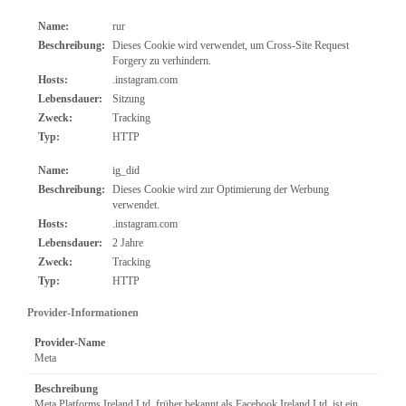
Name:
rur
Beschreibung:
Dieses Cookie wird verwendet, um Cross-Site Request
Forgery zu verhindern.
Hosts:
.instagram.com
Lebensdauer:
Sitzung
Zweck:
Tracking
Typ:
HTTP
Name:
ig_did
Beschreibung:
Dieses Cookie wird zur Optimierung der Werbung
verwendet.
Hosts:
.instagram.com
Lebensdauer:
2 Jahre
Zweck:
Tracking
Typ:
HTTP
Provider-Informationen
Provider-Name
Meta
Beschreibung
Meta Platforms Ireland Ltd, früher bekannt als Facebook Ireland Ltd, ist ein