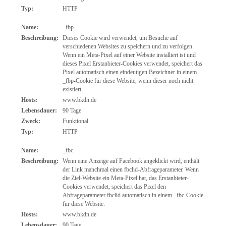
Typ:
HTTP
Name:
_fbp
Beschreibung:
Dieses Cookie wird verwendet, um Besuche auf
verschiedenen Websites zu speichern und zu verfolgen.
Wenn ein Meta-Pixel auf einer Website installiert ist und
dieses Pixel Erstanbieter-Cookies verwendet, speichert das
Pixel automatisch einen eindeutigen Bezeichner in einem
_fbp-Cookie für diese Website, wenn dieser noch nicht
existiert.
Hosts:
www.bkdn.de
Lebensdauer:
90 Tage
Zweck:
Funktional
Typ:
HTTP
Name:
_fbc
Beschreibung:
Wenn eine Anzeige auf Facebook angeklickt wird, enthält
der Link manchmal einen fbclid-Abfrageparameter. Wenn
die Ziel-Website ein Meta-Pixel hat, das Erstanbieter-
Cookies verwendet, speichert das Pixel den
Abfrageparameter fbclid automatisch in einem _fbc-Cookie
für diese Website.
Hosts:
www.bkdn.de
Lebensdauer:
90 Tage