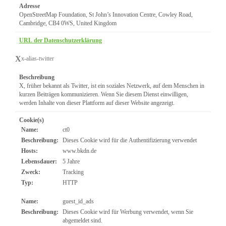
Adresse
OpenStreetMap Foundation, St John’s Innovation Centre, Cowley Road,
Cambridge, CB4 0WS, United Kingdom
URL der Datenschutzerklärung
X
x-alias-twitter
Beschreibung
X, früher bekannt als Twitter, ist ein soziales Netzwerk, auf dem Menschen in
kurzen Beiträgen kommunizieren. Wenn Sie diesem Dienst einwilligen,
werden Inhalte von dieser Plattform auf dieser Website angezeigt.
Cookie(s)
Name:
ct0
Beschreibung:
Dieses Cookie wird für die Authentifizierung verwendet
Hosts:
www.bkdn.de
Lebensdauer:
5 Jahre
Zweck:
Tracking
Typ:
HTTP
Name:
guest_id_ads
Beschreibung:
Dieses Cookie wird für Werbung verwendet, wenn Sie
abgemeldet sind.