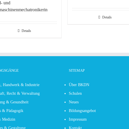
- und
aschinenmechatronikerin
Details
Details
NGSGÄNGE
SITEMAP
, Handwerk & Industrie
Über BKDN
aft, Recht & Verwaltung
Schulen
ung & Gesundheit
Neues
s & Pädagogik
Bildungsangebot
& Medizin
Impressum
es & Gestaltung
Kontakt