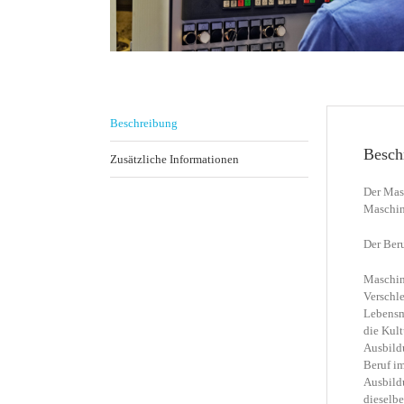
Beschreibung
Besch
Zusätzliche Informationen
Der Mas
Maschine
Der Ber
Maschin
Verschle
Lebensmi
die Kult
Ausbild
Beruf im
Ausbild
dieselb