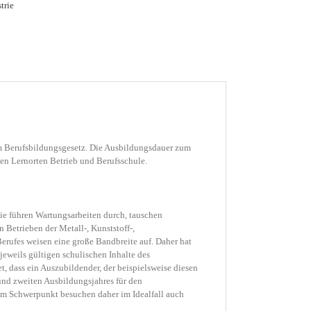
trie
em Berufsbildungsgesetz. Die Ausbildungsdauer zum
den Lernorten Betrieb und Berufsschule.
ie führen Wartungsarbeiten durch, tauschen
n Betrieben der Metall-, Kunststoff-,
Berufes weisen eine große Bandbreite auf. Daher hat
eweils gültigen schulischen Inhalte des
 dass ein Auszubildender, der beispielsweise diesen
 und zweiten Ausbildungsjahres für den
em Schwerpunkt besuchen daher im Idealfall auch