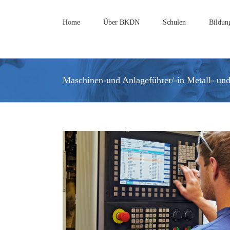
Zum
Inhalt
Home
Über BKDN
Schulen
Bildun
springen
Maschinen-und Anlageführer/-in Metall- und