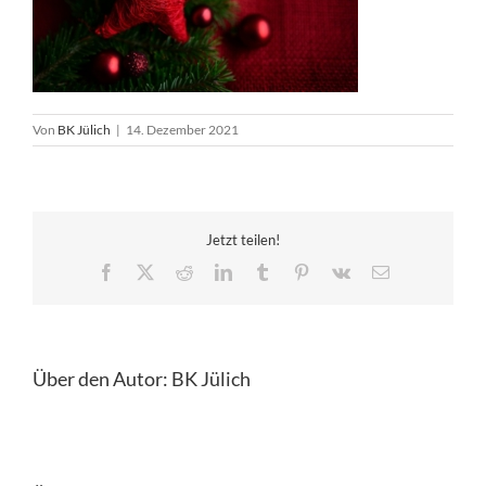
Von
BK Jülich
|
14. Dezember 2021
Jetzt teilen!
Facebook
X
Reddit
LinkedIn
Tumblr
Pinterest
Vk
E-
Mail
Über den Autor:
BK Jülich